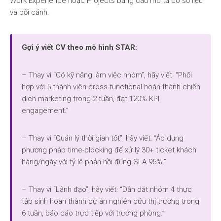
Work Experience hoặc Projects bằng câu mô tả có số liệu
và bối cảnh.
Gợi ý viết CV theo mô hình STAR:
– Thay vì “Có kỹ năng làm việc nhóm”, hãy viết: “Phối
hợp với 5 thành viên cross-functional hoàn thành chiến
dịch marketing trong 2 tuần, đạt 120% KPI
engagement.”
– Thay vì “Quản lý thời gian tốt”, hãy viết: “Áp dụng
phương pháp time-blocking để xử lý 30+ ticket khách
hàng/ngày với tỷ lệ phản hồi đúng SLA 95%.”
– Thay vì “Lãnh đạo”, hãy viết: “Dẫn dắt nhóm 4 thực
tập sinh hoàn thành dự án nghiên cứu thị trường trong
6 tuần, báo cáo trực tiếp với trưởng phòng.”