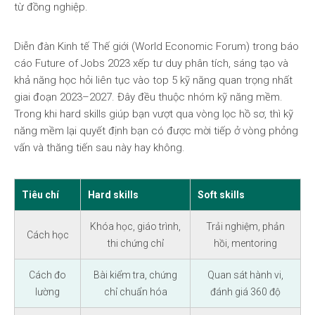
từ đồng nghiệp.
Diễn đàn Kinh tế Thế giới (World Economic Forum) trong báo
cáo Future of Jobs 2023 xếp tư duy phân tích, sáng tạo và
khả năng học hỏi liên tục vào top 5 kỹ năng quan trọng nhất
giai đoạn 2023–2027. Đây đều thuộc nhóm kỹ năng mềm.
Trong khi hard skills giúp bạn vượt qua vòng lọc hồ sơ, thì kỹ
năng mềm lại quyết định bạn có được mời tiếp ở vòng phỏng
vấn và thăng tiến sau này hay không.
Tiêu chí
Hard skills
Soft skills
Khóa học, giáo trình,
Trải nghiệm, phản
Cách học
thi chứng chỉ
hồi, mentoring
Cách đo
Bài kiểm tra, chứng
Quan sát hành vi,
lường
chỉ chuẩn hóa
đánh giá 360 độ